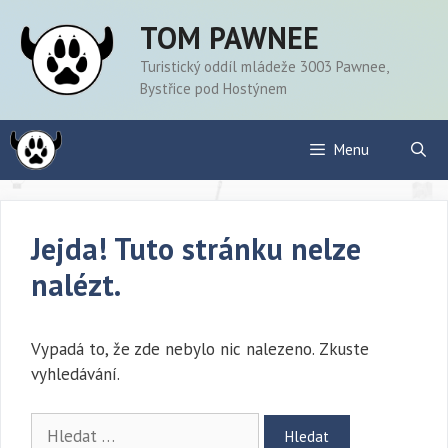
Přeskočit
TOM PAWNEE
na
obsah
Turistický oddíl mládeže 3003 Pawnee,
Bystřice pod Hostýnem
Menu
Jejda! Tuto stránku nelze
nalézt.
Vypadá to, že zde nebylo nic nalezeno. Zkuste
vyhledávání.
Hledat: