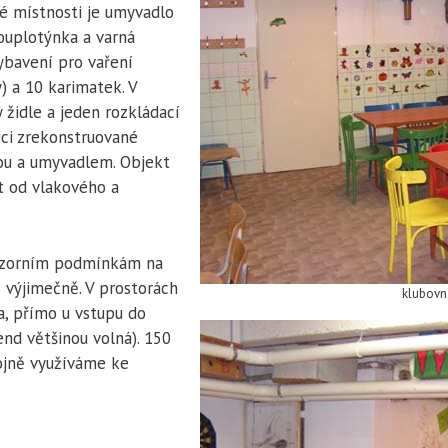
lé místnosti je umyvadlo
vouplotýnka a varná
vybavení pro vaření
y) a 10 karimatek. V
 židle a jeden rozkládací
ici zrekonstruované
hou a umyvadlem. Objekt
t od vlakového a
izorním podmínkám na
výjimečně. V prostorách
klubov
a, přímo u vstupu do
end většinou volná). 150
ojně využíváme ke