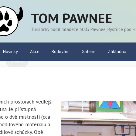
TOM PAWNEE
Turistický oddíl mládeže 3003 Pawnee, Bystřice pod 
Novinky
Akce
Bodování
Galerie
Základna
ních prostorách vedlejší
tna. Je přístupná
 o dvě místnosti (cca
 oddílového materiálu a
dílové schůzky. Obě