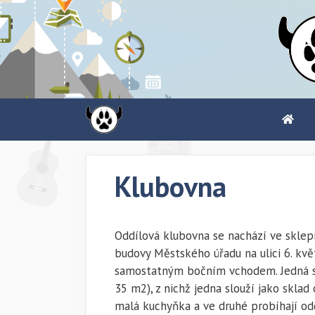
Přeskočit
na
obsah
Klubovna
Oddílová klubovna se nachází ve sklep
budovy Městského úřadu na ulici 6. kvě
samostatným bočním vchodem. Jedná se
35 m2), z nichž jedna slouží jako sklad
malá kuchyňka a ve druhé probíhají od