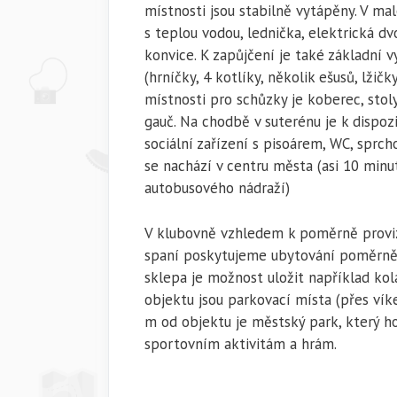
místnosti jsou stabilně vytápěny. V ma
s teplou vodou, lednička, elektrická d
konvice. K zapůjčení je také základní 
(hrníčky, 4 kotlíky, několik ešusů, lžičk
místnosti pro schůzky je koberec, stoly
gauč. Na chodbě v suterénu je k dispoz
sociální zařízení s pisoárem, WC, sprc
se nachází v centru města (asi 10 minu
autobusového nádraží)
V klubovně vzhledem k poměrně prov
spaní poskytujeme ubytování poměrně 
sklepa je možnost uložit například kol
objektu jsou parkovací místa (přes vík
m od objektu je městský park, který h
sportovním aktivitám a hrám.