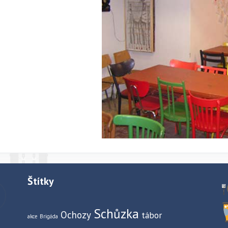
Štítky
Schůzka
Ochozy
tábor
akce
Brigáda