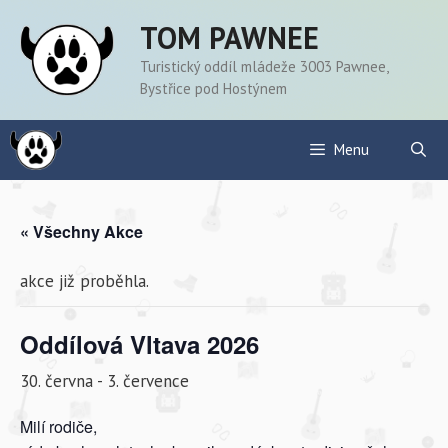
Přeskočit
TOM PAWNEE
na
obsah
Turistický oddíl mládeže 3003 Pawnee,
Bystřice pod Hostýnem
Menu
« Všechny Akce
akce již proběhla.
Oddílová Vltava 2026
30. června
-
3. července
Milí rodiče,