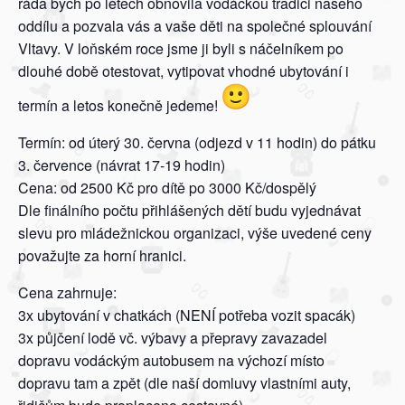
ráda bych po letech obnovila vodáckou tradici našeho
oddílu a pozvala vás a vaše děti na společné splouvání
Vltavy. V loňském roce jsme ji byli s náčelníkem po
dlouhé době otestovat, vytipovat vhodné ubytování i
termín a letos konečně jedeme!
Termín: od úterý 30. června (odjezd v 11 hodin) do pátku
3. července (návrat 17-19 hodin)
Cena: od 2500 Kč pro dítě po 3000 Kč/dospělý
Dle finálního počtu přihlášených dětí budu vyjednávat
slevu pro mládežnickou organizaci, výše uvedené ceny
považujte za horní hranici.
Cena zahrnuje:
3x ubytování v chatkách (NENÍ potřeba vozit spacák)
3x půjčení lodě vč. výbavy a přepravy zavazadel
dopravu vodáckým autobusem na výchozí místo
dopravu tam a zpět (dle naší domluvy vlastními auty,