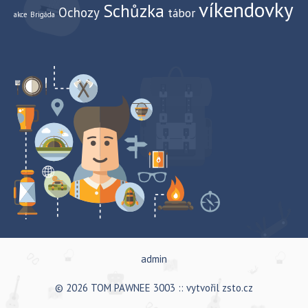
víkendovky
Schůzka
Ochozy
tábor
akce
Brigáda
admin
© 2026 TOM PAWNEE 3003 :: vytvořil
zsto.cz