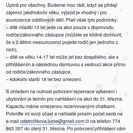
Úplně pro všechny. Budeme moc rádi, když se přidají
zájemci jakéhokoliv věku, výjezd je vhodný i pro
sourozence oddílových dětí. Platí však tyto podmínky:
– dítě mladší 13 let jede na akci pouze v doprovodu
rodiče/zákonného zástupce (můžete se klidně domluvit,
že s 2 dětmi-nesourozenci pojede rodič jen jednoho z
nich),
– dítě ve věku 14-17 let může jet bez dospělého, ale s
přihlášením a následnou domluvou s vedoucí akce přímo
od rodiče/zákonného zástupce,
– kdokoliv starší 18 let bez omezení.
S ohledem na nutnost potvrzení rezervace vybavení i
ubytování je termín pro nahlášení na akci do 31. března.
Kapacitu máme omezenou rezervovanými chatkami.
Potvrďte mi svoji účast a nahlaste prosím počet osob na
e-mail
odstrcilikova.lucie@gmail.com
či na telefon 774
863 357 do úterý 31. března. Po potvrzení přihlášení vám