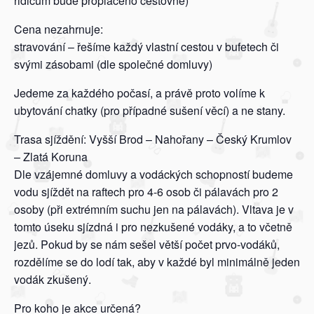
řidičům bude proplaceno cestovné)
Cena nezahrnuje:
stravování – řešíme každý vlastní cestou v bufetech či
svými zásobami (dle společné domluvy)
Jedeme za každého počasí, a právě proto volíme k
ubytování chatky (pro případné sušení věcí) a ne stany.
Trasa sjíždění: Vyšší Brod – Nahořany – Český Krumlov
– Zlatá Koruna
Dle vzájemné domluvy a vodáckých schopností budeme
vodu sjíždět na raftech pro 4-6 osob či pálavách pro 2
osoby (při extrémním suchu jen na pálavách). Vltava je v
tomto úseku sjízdná i pro nezkušené vodáky, a to včetně
jezů. Pokud by se nám sešel větší počet prvo-vodáků,
rozdělíme se do lodí tak, aby v každé byl minimálně jeden
vodák zkušený.
Pro koho je akce určená?