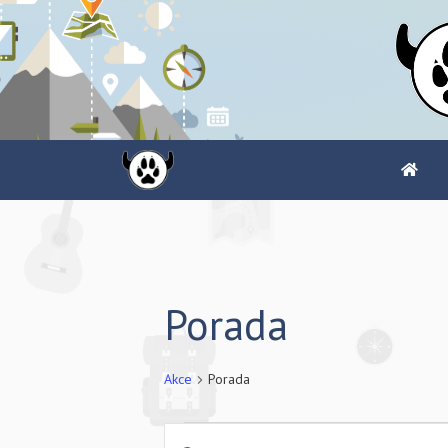
Přeskočit
na
obsah
Porada
Akce
Porada
Akce
N
E