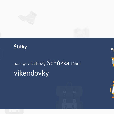
Štítky
Schůzka
Ochozy
tábor
akce
Brigáda
víkendovky