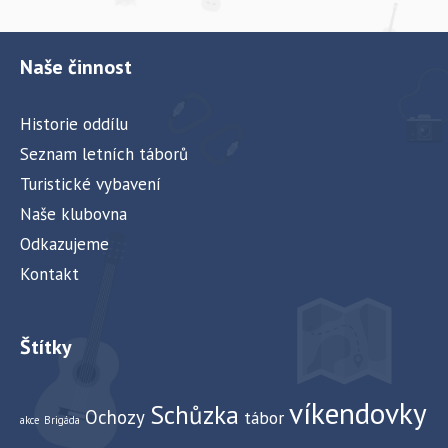
z
o
Naše činnost
b
r
Historie oddílu
a
Seznam letních táborů
z
Turistické vybavení
e
Naše klubovna
n
Odkazujeme
í
Kontakt
A
k
c
Štítky
e
víkendovky
Schůzka
Ochozy
tábor
akce
Brigáda