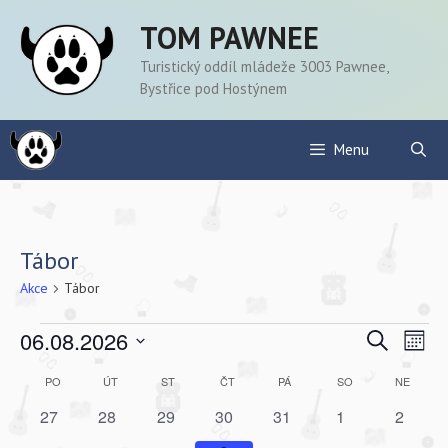
Přeskočit
TOM PAWNEE
na
obsah
Turistický oddíl mládeže 3003 Pawnee,
Bystřice pod Hostýnem
Menu
Tábor
Akce
Tábor
Akce
N
N
06.08.2026
H
M
a
l
a
V
ě
e
K
v
PO
PONDĚLÍ
ÚT
ÚTERÝ
ST
STŘEDA
ČT
ČTVRTEK
PÁ
PÁTEK
SO
SOBOTA
NE
NEDĚL
s
y
v
d
i
í
a
0
0
0
0
0
0
0
27
28
29
30
31
1
2
b
a
i
c
g
a
a
a
a
a
a
a
t
l
e