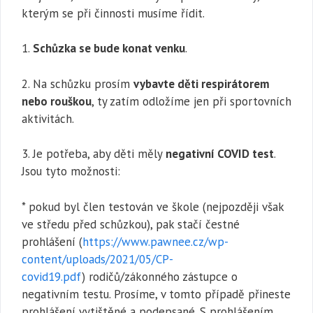
kterým se při činnosti musíme řídit.
1.
Schůzka se bude konat venku
.
2. Na schůzku prosím
vybavte děti respirátorem
nebo rouškou
, ty zatím odložíme jen při sportovních
aktivitách.
3. Je potřeba, aby děti měly
negativní COVID test
.
Jsou tyto možnosti:
* pokud byl člen testován ve škole (nejpozději však
ve středu před schůzkou), pak stačí čestné
prohlášení (
https://www.pawnee.cz/wp-
content/uploads/2021/05/CP-
covid19.pdf
) rodičů/zákonného zástupce o
negativním testu. Prosíme, v tomto případě přineste
prohlášení vytištěné a podepsané. S prohlášením