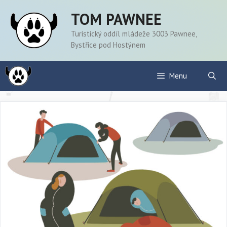
Přeskočit
TOM PAWNEE
na
obsah
Turistický oddíl mládeže 3003 Pawnee,
Bystřice pod Hostýnem
Menu