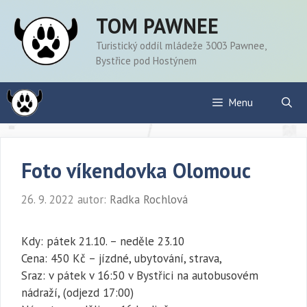
Přeskočit
TOM PAWNEE
na
obsah
Turistický oddíl mládeže 3003 Pawnee,
Bystřice pod Hostýnem
Menu
Foto víkendovka Olomouc
26. 9. 2022
autor:
Radka Rochlová
Kdy: pátek 21.10. – neděle 23.10
Cena: 450 Kč – jízdné, ubytování, strava,
Sraz: v pátek v 16:50 v Bystřici na autobusovém
nádraží, (odjezd 17:00)