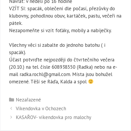
Návrat: v neděli po 16 hodině
VZÍT SI: spacák, oblečení dle počasí, přezůvky do
klubovny, pohodlnou obuv, kartáček, pastu, večeři na
pátek.
Nezapomeňte si vzít foťáky, mobily a nabíječky.
Všechny věci si zabalte do jednoho batohu ( i
spacák).
Účast potvrďte nejpozději do čtvrtečního večera
(20.10.) na tel. čísle 608938550 (Radka) nebo na e-
mail radka.rochl@gmail.com. Místa jsou bohužel
omezené. Těší se Ráďa, Kalda a spol
Rubriky
Nezařazené
Víkendovka v Ochozech
KASAŘOV- víkendovka pro malochy