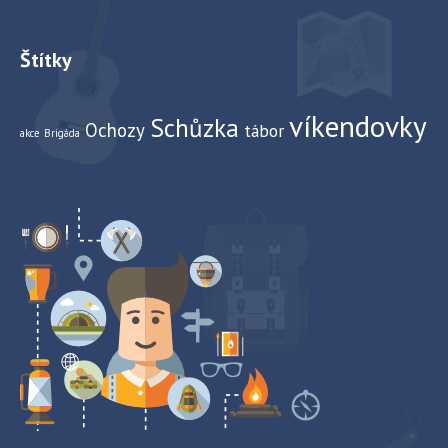
Štítky
víkendovky
Schůzka
Ochozy
tábor
akce
Brigáda