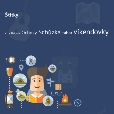
Štítky
víkendovky
Schůzka
Ochozy
tábor
akce
Brigáda