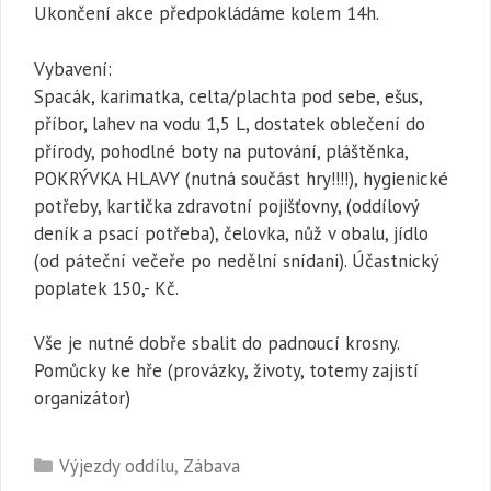
Ukončení akce předpokládáme kolem 14h.
Vybavení:
Spacák, karimatka, celta/plachta pod sebe, ešus,
příbor, lahev na vodu 1,5 L, dostatek oblečení do
přírody, pohodlné boty na putování, pláštěnka,
POKRÝVKA HLAVY (nutná součást hry!!!!), hygienické
potřeby, kartička zdravotní pojišťovny, (oddílový
deník a psací potřeba), čelovka, nůž v obalu, jídlo
(od páteční večeře po nedělní snídani). Účastnický
poplatek 150,- Kč.
Vše je nutné dobře sbalit do padnoucí krosny.
Pomůcky ke hře (provázky, životy, totemy zajistí
organizátor)
Rubriky
Výjezdy oddílu
,
Zábava