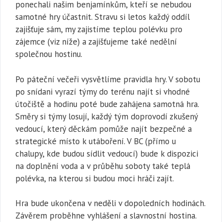
ponechali našim benjamínkům, kteří se nebudou
samotné hry účastnit. Stravu si letos každý oddíl
zajišťuje sám, my zajistíme teplou polévku pro
zájemce (viz níže) a zajišťujeme také nedělní
společnou hostinu.
Po páteční večeři vysvětlíme pravidla hry. V sobotu
po snídani vyrazí týmy do terénu najít si vhodné
útočiště a hodinu poté bude zahájena samotná hra.
Směry si týmy losují, každý tým doprovodí zkušený
vedoucí, který děckám pomůže najít bezpečné a
strategické místo k utáboření. V BC (přímo u
chalupy, kde budou sídlit vedoucí) bude k dispozici
na doplnění voda a v průběhu soboty také teplá
polévka, na kterou si budou moci hráči zajít.
Hra bude ukončena v neděli v dopoledních hodinách.
Závěrem proběhne vyhlášení a slavnostní hostina.