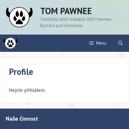
Přeskočit
TOM PAWNEE
na
obsah
Turistický oddíl mládeže 3003 Pawnee,
Bystřice pod Hostýnem
Menu
Profile
Nejste přihlášeni.
Naše činnost