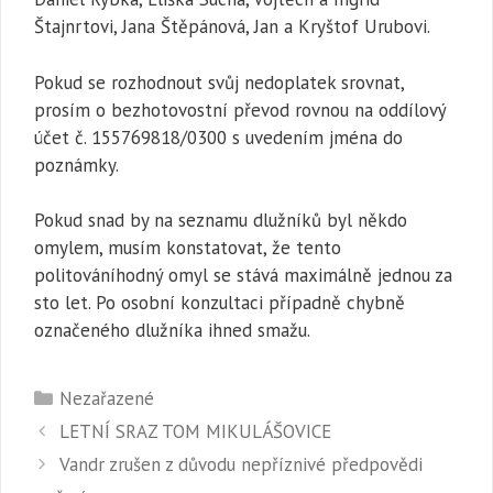
Štajnrtovi, Jana Štěpánová, Jan a Kryštof Urubovi.
Pokud se rozhodnout svůj nedoplatek srovnat,
prosím o bezhotovostní převod rovnou na oddílový
účet č. 155769818/0300 s uvedením jména do
poznámky.
Pokud snad by na seznamu dlužníků byl někdo
omylem, musím konstatovat, že tento
politováníhodný omyl se stává maximálně jednou za
sto let. Po osobní konzultaci případně chybně
označeného dlužníka ihned smažu.
Rubriky
Nezařazené
LETNÍ SRAZ TOM MIKULÁŠOVICE
Vandr zrušen z důvodu nepříznivé předpovědi