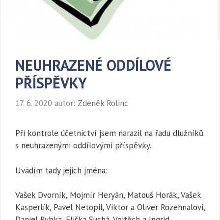
NEUHRAZENÉ ODDÍLOVÉ
PŘÍSPĚVKY
17. 6. 2020
autor:
Zdeněk Rolinc
Při kontrole účetnictví jsem narazil na řadu dlužníků
s neuhrazenými oddílovými příspěvky.
Uvádím tady jejich jména:
Vašek Dvorník, Mojmír Heryán, Matouš Horák, Vašek
Kasperlík, Pavel Netopil, Viktor a Oliver Rozehnalovi,
Daniel Rybka, Eliška Suchá, Vojtěch a Ingrid