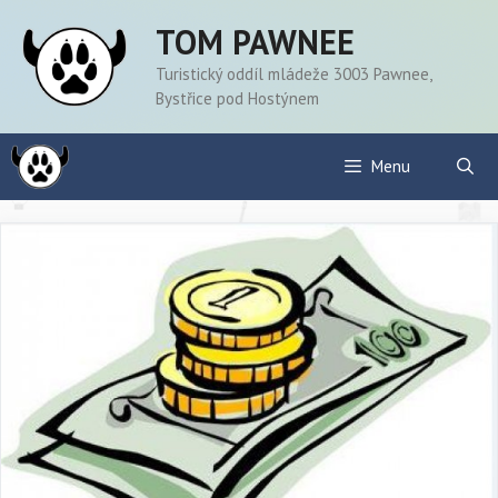
Přeskočit
TOM PAWNEE
na
obsah
Turistický oddíl mládeže 3003 Pawnee,
Bystřice pod Hostýnem
Menu