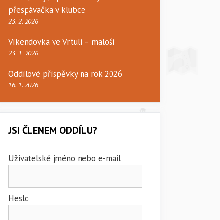
přespávačka v klubce
23. 2. 2026
Víkendovka ve Vrtuli – maloši
23. 1. 2026
Oddílové příspěvky na rok 2026
16. 1. 2026
JSI ČLENEM ODDÍLU?
Uživatelské jméno nebo e-mail
Heslo