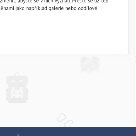
měnit, abyste se v nich vyznali. Přesto se už teď
ěnami jako například galerie nebo oddílové