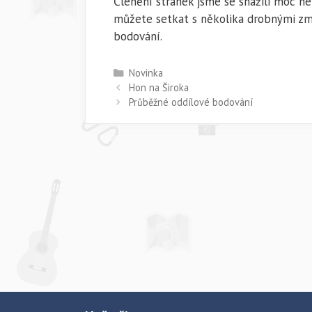
Členění stránek jsme se snažili moc nez
můžete setkat s několika drobnými zm
bodování.
Rubriky
Novinka
Hon na Široka
Průběžné oddílové bodování