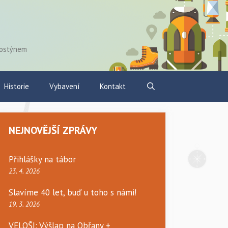
Hostýnem
Historie
Vybavení
Kontakt
NEJNOVĚJŠÍ ZPRÁVY
Přihlášky na tábor
23. 4. 2026
Slavíme 40 let, buď u toho s námi!
19. 3. 2026
VELOŠI: Výšlap na Obřany +