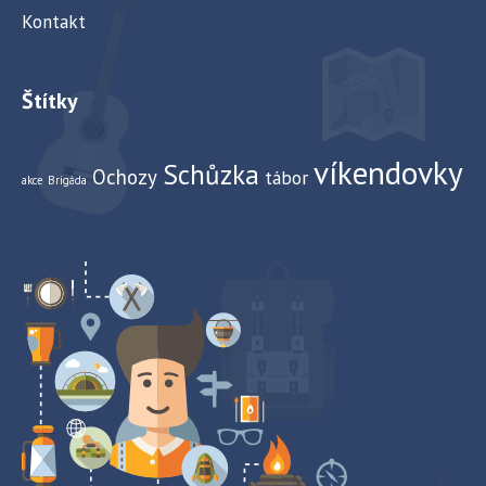
Kontakt
Štítky
víkendovky
Schůzka
Ochozy
tábor
akce
Brigáda