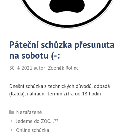
Páteční schůzka přesunuta
na sobotu (-:
30. 4. 2021
autor:
Zdeněk Rolinc
Dnešní schůzka z technických důvodů, odpadá
(Kalda), náhradní termín zítra od 18 hodin.
Rubriky
Nezařazené
Jedeme do ZOO…??
Online schůzka