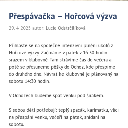
Přespávačka – Hořcová výzva
29. 4. 2025
autor:
Lucie Odstrčilíková
Přihlaste se na společné intenzivní plnění úkolů z
Hořcové výzvy. Začínáme v pátek v 16:30 hodin
srazem v klubovně. Tam strávíme čas do večera a
poté se přesuneme pěšky do Ochoz, kde přespíme
do druhého dne. Návrat ke klubovně je plánovaný na
sobotu 14:30 hodin.
V Ochozech budeme spát venku pod širákem.
S sebou děti potřebují: teplý spacák, karimatku, věci
na přespání venku, večeři na pátek, snídani na
sobotu.