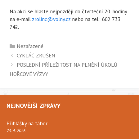
Na akci se hlaste nejpozději do čtvrteční 20. hodiny
na e-mail
zrolinc@volny.cz
nebo na tel.: 602 733
742.
Rubriky
Nezařazené
CYKLÁČ ZRUŠEN
POSLEDNÍ PŘÍLEŽITOST NA PLNĚNÍ ÚKOLŮ
HOŘCOVÉ VÝZVY
NEJNOVĚJŠÍ ZPRÁVY
Přihlášky na tábor
23. 4. 2026