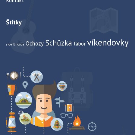
Kontakt
Štítky
víkendovky
Schůzka
Ochozy
tábor
akce
Brigáda