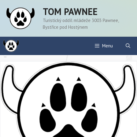
Přeskočit
TOM PAWNEE
na
obsah
Turistický oddíl mládeže 3003 Pawnee,
Bystřice pod Hostýnem
Menu