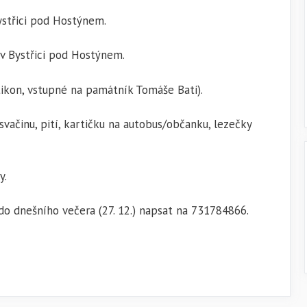
ystřici pod Hostýnem.
v Bystřici pod Hostýnem.
tikon, vstupné na památník Tomáše Bati).
svačinu, pití, kartičku na autobus/občanku, lezečky
y.
do dnešního večera (27. 12.) napsat na 731784866.