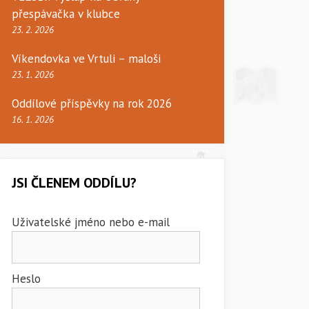
přespávačka v klubce
23. 2. 2026
Víkendovka ve Vrtuli – maloši
23. 1. 2026
Oddílové příspěvky na rok 2026
16. 1. 2026
JSI ČLENEM ODDÍLU?
Uživatelské jméno nebo e-mail
Heslo