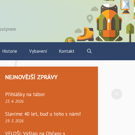
Hostýnem
Historie
Vybavení
Kontakt
NEJNOVĚJŠÍ ZPRÁVY
Přihlášky na tábor
23. 4. 2026
Slavíme 40 let, buď u toho s námi!
19. 3. 2026
VELOŠI: Výšlap na Obřany +