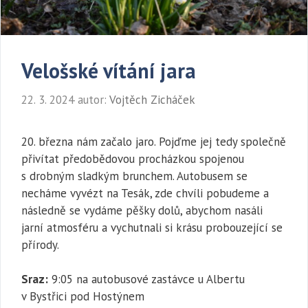
Velošské vítání jara
22. 3. 2024
autor:
Vojtěch Zicháček
20. března nám začalo jaro. Pojďme jej tedy společně
přivítat předobědovou procházkou spojenou
s drobným sladkým brunchem. Autobusem se
necháme vyvézt na Tesák, zde chvíli pobudeme a
následně se vydáme pěšky dolů, abychom nasáli
jarní atmosféru a vychutnali si krásu probouzející se
přírody.
Sraz:
9:05 na autobusové zastávce u Albertu
v Bystřici pod Hostýnem