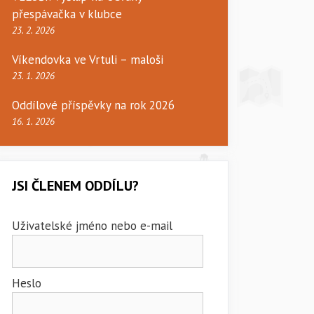
přespávačka v klubce
23. 2. 2026
Víkendovka ve Vrtuli – maloši
23. 1. 2026
Oddílové příspěvky na rok 2026
16. 1. 2026
JSI ČLENEM ODDÍLU?
Uživatelské jméno nebo e-mail
Heslo