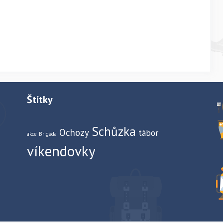
Štítky
Schůzka
Ochozy
tábor
akce
Brigáda
víkendovky