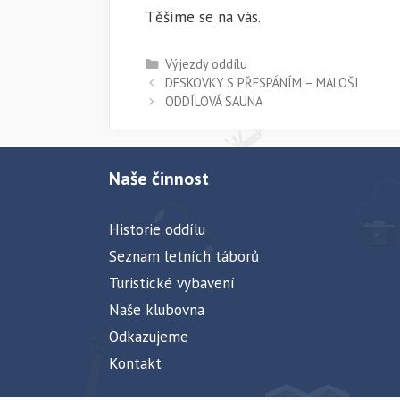
Těšíme se na vás.
Rubriky
Výjezdy oddílu
DESKOVKY S PŘESPÁNÍM – MALOŠI
ODDÍLOVÁ SAUNA
Naše činnost
Historie oddílu
Seznam letních táborů
Turistické vybavení
Naše klubovna
Odkazujeme
Kontakt