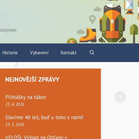
Hostýnem
Historie
Vybavení
Kontakt
NEJNOVĚJŠÍ ZPRÁVY
Přihlášky na tábor
23. 4. 2026
Slavíme 40 let, buď u toho s námi!
19. 3. 2026
VELOŠI: Výšlap na Obřany +