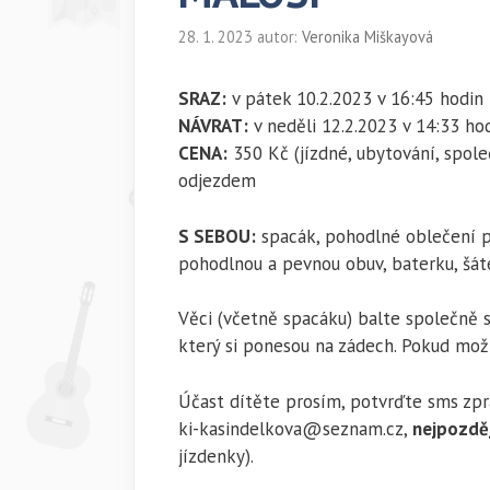
28. 1. 2023
autor:
Veronika Miškayová
SRAZ:
v pátek 10.2.2023 v 16:45 hodin 
NÁVRAT:
v neděli 12.2.2023 v 14:33 hod
CENA:
350 Kč (jízdné, ubytování, spol
odjezdem
S SEBOU:
spacák, pohodlné oblečení po
pohodlnou a pevnou obuv, baterku, šáte
Věci (včetně spacáku) balte společně s 
který si ponesou na zádech. Pokud mož
Účast dítěte prosím, potvrďte sms zp
ki-kasindelkova@seznam.cz,
nejpozděj
jízdenky).