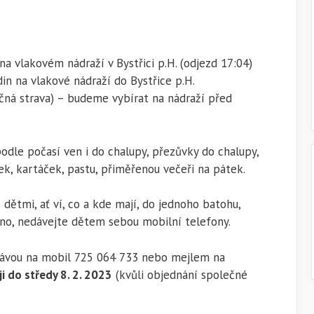
na vlakovém nádraží v Bystřici p.H. (odjezd 17:04)
in na vlakové nádraží do Bystřice p.H.
ečná strava) – budeme vybírat na nádraží před
dle počasí ven i do chalupy, přezůvky do chalupy,
k, kartáček, pastu, přiměřenou večeři na pátek.
dětmi, ať ví, co a kde mají, do jednoho batohu,
no, nedávejte dětem sebou mobilní telefony.
rávou na mobil 725 064 733 nebo mejlem na
i do středy 8. 2. 2023
(kvůli objednání společné