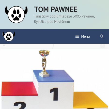
Přeskočit
TOM PAWNEE
na
obsah
Turistický oddíl mládeže 3003 Pawnee,
Bystřice pod Hostýnem
Menu