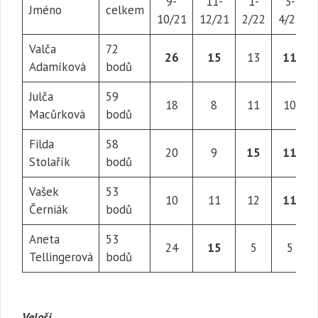
9-
11-
1-
3-
Jméno
celkem
10/21
12/21
2/22
4/22
Valča
72
26
15
13
11
Adamíková
bodů
Julča
59
18
8
11
10
Macůrková
bodů
Filda
58
20
9
15
11
Stolařík
bodů
Vašek
53
10
11
12
11
Černiák
bodů
Aneta
53
24
15
5
5
Tellingerová
bodů
Veloši