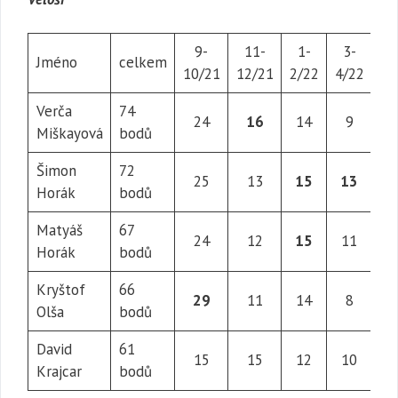
9-
11-
1-
3-
5
Jméno
celkem
10/21
12/21
2/22
4/22
6/
Verča
74
24
16
14
9
1
Miškayová
bodů
Šimon
72
25
13
15
13
Horák
bodů
Matyáš
67
24
12
15
11
Horák
bodů
Kryštof
66
29
11
14
8
Olša
bodů
David
61
15
15
12
10
Krajcar
bodů