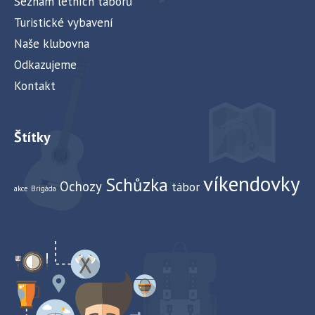
Seznam letních táborů
Turistické vybavení
Naše klubovna
Odkazujeme
Kontakt
Štítky
víkendovky
Schůzka
Ochozy
tábor
akce
Brigáda