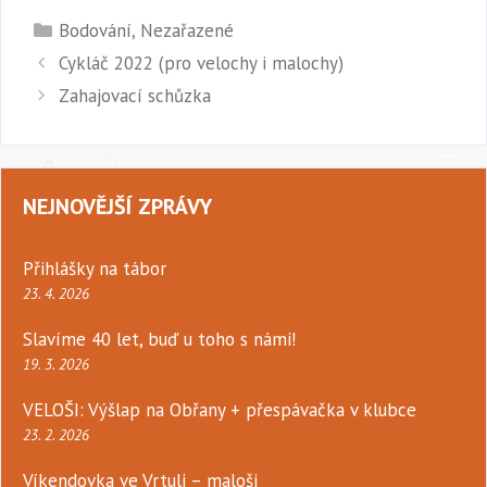
Rubriky
Bodování
,
Nezařazené
Cykláč 2022 (pro velochy i malochy)
Zahajovací schůzka
NEJNOVĚJŠÍ ZPRÁVY
Přihlášky na tábor
23. 4. 2026
Slavíme 40 let, buď u toho s námi!
19. 3. 2026
VELOŠI: Výšlap na Obřany + přespávačka v klubce
23. 2. 2026
Víkendovka ve Vrtuli – maloši