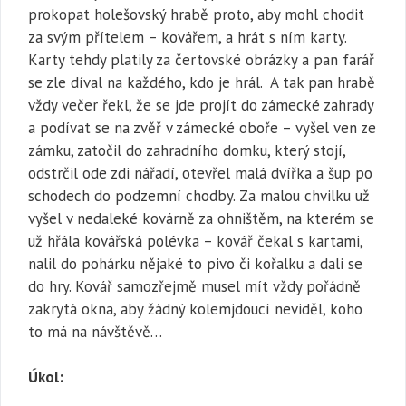
prokopat holešovský hrabě proto, aby mohl chodit
za svým přítelem – kovářem, a hrát s ním karty.
Karty tehdy platily za čertovské obrázky a pan farář
se zle díval na každého, kdo je hrál. A tak pan hrabě
vždy večer řekl, že se jde projít do zámecké zahrady
a podívat se na zvěř v zámecké oboře – vyšel ven ze
zámku, zatočil do zahradního domku, který stojí,
odstrčil ode zdi nářadí, otevřel malá dvířka a šup po
schodech do podzemní chodby. Za malou chvilku už
vyšel v nedaleké kovárně za ohništěm, na kterém se
už hřála kovářská polévka – kovář čekal s kartami,
nalil do pohárku nějaké to pivo či kořalku a dali se
do hry. Kovář samozřejmě musel mít vždy pořádně
zakrytá okna, aby žádný kolemjdoucí neviděl, koho
to má na návštěvě…
Úkol: