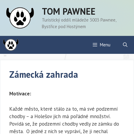
Přeskočit
TOM PAWNEE
na
obsah
Turistický oddíl mládeže 3003 Pawnee,
Bystřice pod Hostýnem
Menu
Zámecká zahrada
Motivace:
Každé město, které stálo za to, má své podzemní
chodby – a Holešov jich má pořádné množství.
Povídá se, že podzemní chodby vedly ze zámku do
města. O jedné z nich se vypráví, že ji nechal