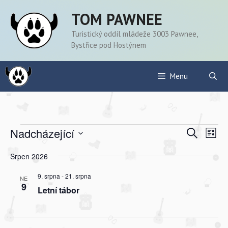
Přeskočit
TOM PAWNEE
na
obsah
Turistický oddíl mládeže 3003 Pawnee,
Bystřice pod Hostýnem
Menu
Akce
N
N
Nadcházející
H
S
a
l
a
V
e
e
v
Srpen 2026
z
y
v
d
i
n
b
a
i
9. srpna
-
21. srpna
a
g
NE
t
e
9
m
Letní tábor
g
a
r
c
a
t
e
c
e