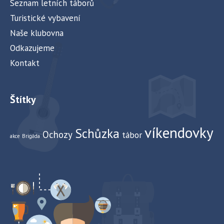
Seznam letních táborů
r
Turistické vybavení
a
Naše klubovna
z
Odkazujeme
e
Kontakt
n
í
Štítky
A
k
víkendovky
c
Schůzka
Ochozy
tábor
akce
Brigáda
e